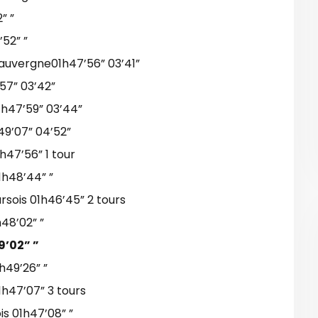
” ”
52” ”
auvergne01h47’56” 03’41”
57” 03’42”
1h47’59” 03’44”
49’07” 04’52”
h47’56” 1 tour
1h48’44” ”
sois 01h46’45” 2 tours
48’02” ”
9’02” ”
49’26” ”
1h47’07” 3 tours
is 01h47’08” ”