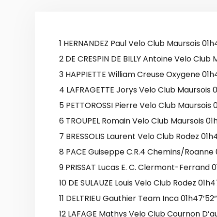
1 HERNANDEZ Paul Velo Club Maursois 01h
2 DE CRESPIN DE BILLY Antoine Velo Club 
3 HAPPIETTE William Creuse Oxygene 01h4
4 LAFRAGETTE Jorys Velo Club Maursois 0
5 PETTOROSSI Pierre Velo Club Maursois 0
6 TROUPEL Romain Velo Club Maursois 01h
7 BRESSOLIS Laurent Velo Club Rodez 01h4
8 PACE Guiseppe C.R.4 Chemins/Roanne 0
9 PRISSAT Lucas E. C. Clermont-Ferrand 0
10 DE SULAUZE Louis Velo Club Rodez 01h47
11 DELTRIEU Gauthier Team Inca 01h47’52”
12 LAFAGE Mathys Velo Club Cournon D’au