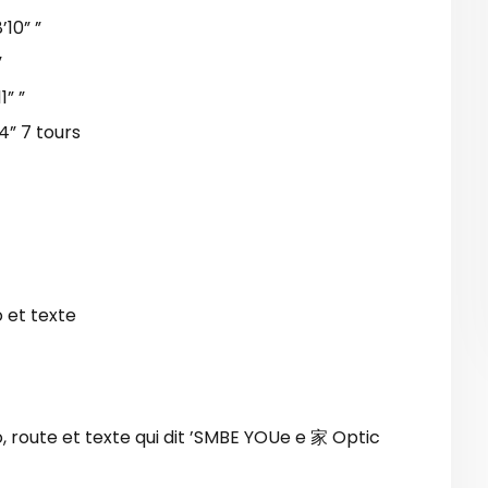
10” ”
”
” ”
4” 7 tours