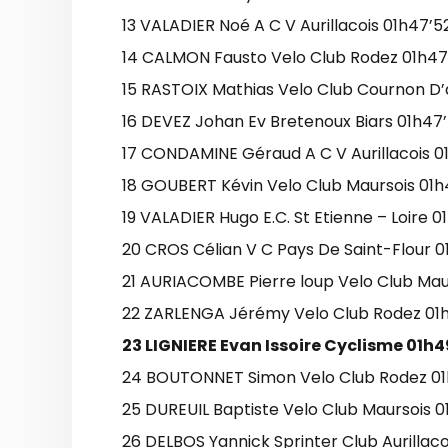
13 VALADIER Noé A C V Aurillacois 01h47’52
14 CALMON Fausto Velo Club Rodez 01h47’
15 RASTOIX Mathias Velo Club Cournon D’
16 DEVEZ Johan Ev Bretenoux Biars 01h47’
17 CONDAMINE Géraud A C V Aurillacois 0
18 GOUBERT Kévin Velo Club Maursois 01h
19 VALADIER Hugo E.C. St Etienne – Loire 01
20 CROS Célian V C Pays De Saint-Flour 0
21 AURIACOMBE Pierre loup Velo Club Maur
22 ZARLENGA Jérémy Velo Club Rodez 01h
23 LIGNIERE Evan Issoire Cyclisme 01h4
24 BOUTONNET Simon Velo Club Rodez 01h
25 DUREUIL Baptiste Velo Club Maursois 0
26 DELBOS Yannick Sprinter Club Aurillaco