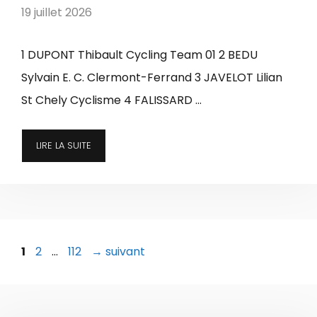
19 juillet 2026
1 DUPONT Thibault Cycling Team 01 2 BEDU
Sylvain E. C. Clermont-Ferrand 3 JAVELOT Lilian
St Chely Cyclisme 4 FALISSARD …
LIRE LA SUITE
Page
Page
Page
1
2
…
112
→
suivant