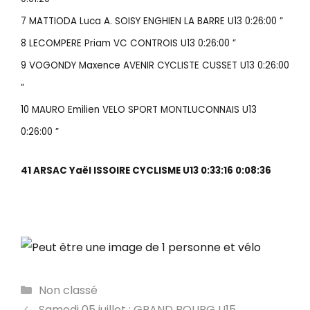
7 MATTIODA Luca A. SOISY ENGHIEN LA BARRE U13 0:26:00 ”
8 LECOMPERE Priam VC CONTROIS U13 0:26:00 ”
9 VOGONDY Maxence AVENIR CYCLISTE CUSSET U13 0:26:00
”
10 MAURO Emilien VELO SPORT MONTLUCONNAIS U13
0:26:00 ”
41 ARSAC Yaël ISSOIRE CYCLISME U13 0:33:16 0:08:36
Catégories
Non classé
Samedi 05 juillet : GRAND BOURG U15