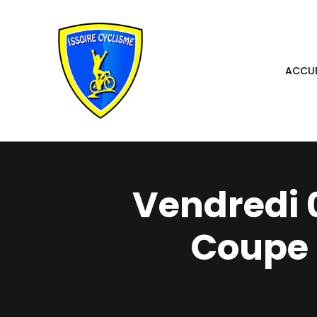
Aller
au
contenu
ACCUE
Vendredi 
Coupe 