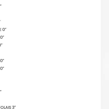
″
″
E 0″
 0″
0″
0″
0″
″
OLAIS 3″