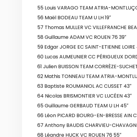
55 Louis VARAGO TEAM ATRIA-MONTLUÇO
56 Maël BODEAU TEAM U LH 19″
57 Thomas MULLER VC VILLEFRANCHE BEAU
58 Guillaume ADAM VC ROUEN 76 39″
59 Edgar JORGE EC SAINT-ETIENNE LOIRE 
60 Lucas AUMEUNIER CC PÉRIGUEUX DOR
61 Julien BUISSON TEAM CORRÈZE-SUCHE
62 Mathis TONNEAU TEAM ATRIA-MONTLU
63 Baptiste ROUMANIOL AC CUSSET 43″
64 Nicolas BRISMONTIER VC LUCÉEN 43″
65 Guillaume GERBAUD TEAM U LH 45″
66 Léon PICARD BOURG-EN-BRESSE AIN C
67 Anthony BAUDIS CHARVIEU-CHAVAGNE
68 Léandre HUCK VC ROUEN 76 55″