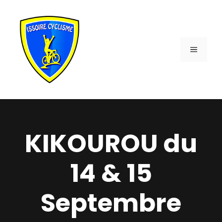
Aller
au
contenu
MENU
KIKOUROU du
14 & 15
Septembre