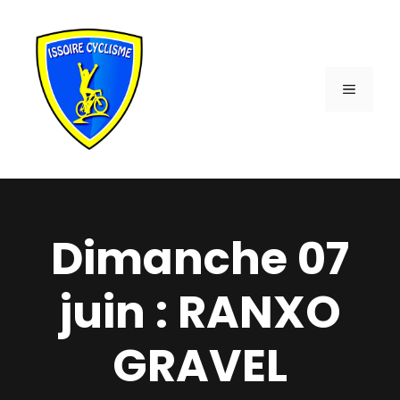
Aller
au
contenu
MENU
Dimanche 07
juin : RANXO
GRAVEL