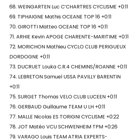
68. WEINGARTEN Luc C’CHARTRES CYCLISME +0:11
69. TIPHAIGNE Mathis OCEANE TOP 16 +0:11
70. GIROTTI Matteo OCEANE TOP 16 +0:11
71. ARHIE Kevin APOGE CHARENTE-MARITIME +0:11
72. MORICHON Mathieu CYCLO CLUB PERIGUEUX
DORDOGNE +0:11
73. DUCRUET Louka C.R.4 CHEMINS/ROANNE +0:11
74. LEBRETON Samuel USSA PAVILLY BARENTIN
+0:11
75. SURGET Thomas VELO CLUB LUCEEN +0:11
76. GERBAUD Guillaume TEAM U LH +0:11
77. MALLE Nicolas ES TORIGNI CYCLISME +0:22
78. JOT Matéo VCU SCHWENHEIM TPM +0:26
79. VARAGO Louis TEAM ATRIA EXPERTS-