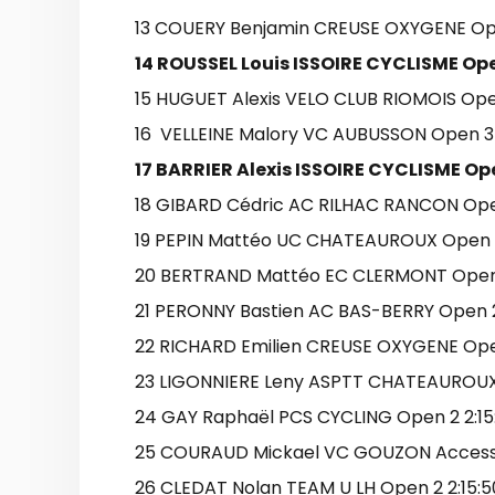
13 COUERY Benjamin CREUSE OXYGENE Open
14 ROUSSEL Louis ISSOIRE CYCLISME Open
15 HUGUET Alexis VELO CLUB RIOMOIS Open
16 VELLEINE Malory VC AUBUSSON Open 3 2
17 BARRIER Alexis ISSOIRE CYCLISME Open
18 GIBARD Cédric AC RILHAC RANCON Open
19 PEPIN Mattéo UC CHATEAUROUX Open 3 
20 BERTRAND Mattéo EC CLERMONT Open 3
21 PERONNY Bastien AC BAS-BERRY Open 2 
22 RICHARD Emilien CREUSE OXYGENE Open 
23 LIGONNIERE Leny ASPTT CHATEAUROUX O
24 GAY Raphaël PCS CYCLING Open 2 2:15:
25 COURAUD Mickael VC GOUZON Access 2
26 CLEDAT Nolan TEAM U LH Open 2 2:15:5