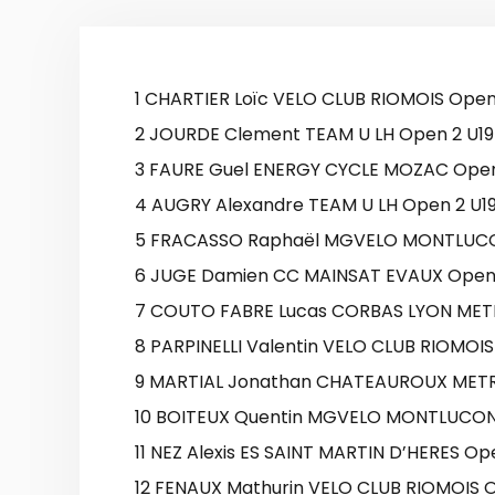
1 CHARTIER Loïc VELO CLUB RIOMOIS Open 2
2 JOURDE Clement TEAM U LH Open 2 U19 2
3 FAURE Guel ENERGY CYCLE MOZAC Open 
4 AUGRY Alexandre TEAM U LH Open 2 U19 2
5 FRACASSO Raphaël MGVELO MONTLUCON C
6 JUGE Damien CC MAINSAT EVAUX Open 3 
7 COUTO FABRE Lucas CORBAS LYON METRO
8 PARPINELLI Valentin VELO CLUB RIOMOIS A
9 MARTIAL Jonathan CHATEAUROUX METRO
10 BOITEUX Quentin MGVELO MONTLUCON C
11 NEZ Alexis ES SAINT MARTIN D’HERES Open
12 FENAUX Mathurin VELO CLUB RIOMOIS Op