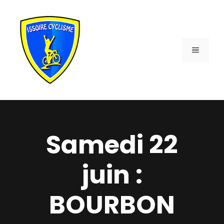
Aller
au
contenu
MENU
Samedi 22
juin :
BOURBON