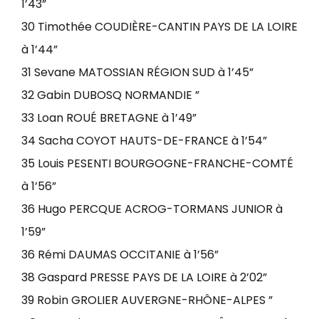
1’43”
30 Timothée COUDIÈRE-CANTIN PAYS DE LA LOIRE
à 1’44”
31 Sevane MATOSSIAN RÉGION SUD à 1’45”
32 Gabin DUBOSQ NORMANDIE ”
33 Loan ROUÉ BRETAGNE à 1’49”
34 Sacha COYOT HAUTS-DE-FRANCE à 1’54”
35 Louis PESENTI BOURGOGNE-FRANCHE-COMTÉ
à 1’56”
36 Hugo PERCQUE ACROG-TORMANS JUNIOR à
1’59”
36 Rémi DAUMAS OCCITANIE à 1’56”
38 Gaspard PRESSE PAYS DE LA LOIRE à 2’02”
39 Robin GROLIER AUVERGNE-RHÔNE-ALPES ”