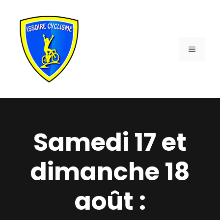
Aller
au
contenu
MENU
Samedi 17 et
dimanche 18
août :