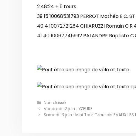
2:48:24 + 5 tours
39 15 10068531793 PERROT Mathéo E.C. ST E
40 4 10072721284 CHIARUZZI Romain C.R.
41 40 10067745992 PALANDRE Baptiste C.C
Catégories
Non classé
Vendredi 12 juin : YZEURE
Samedi 13 juin : Mini Tour Creusois EVAUX LES 