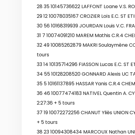
28 35 10145736622 LAFFONT Loane V.S. RO
29 12 10078035167 CROZIER Loïs E.C. ST ETI
30 56 10168319939 JOURDAN Louis V.C. FRA
31 7 10074091210 MAREM Mathis C.R.4 CHE
32 49 10085262879 MAKRI Soulaymène CO
tours
33 14 10135714296 FIASSON Lucas E.C. ST ET
34 55 10128208520 GONNARD Alexis UC TA
35 5 10161137895 HASSAR Yanis C.R.4 CHE
36 46 10077474183 NATIVEL Quentin A. C
2:27:36 + 5 tours
37 19 10072272256 CHANUT Yliès UNION CY
+ 5 tours
38 23 10094308434 MARCOUX Nathan UNIO