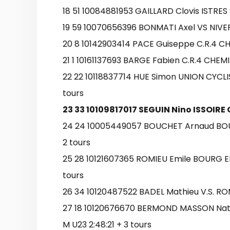
18 51 10084881953 GAILLARD Clovis ISTRES
19 59 10070656396 BONMATI Axel VS NIVER
20 8 10142903414 PACE Guiseppe C.R.4 CH
21 1 10161137693 BARGE Fabien C.R.4 CHEM
22 22 10118837714 HUE Simon UNION CYCLIS
tours
23 33 10109817017 SEGUIN Nino ISSOIRE 
24 24 10005449057 BOUCHET Arnaud BOUR
2 tours
25 28 10121607365 ROMIEU Emile BOURG EN
tours
26 34 10120487522 BADEL Mathieu V.S. RO
27 18 10120676670 BERMOND MASSON Nath
M U23 2:48:21 + 3 tours