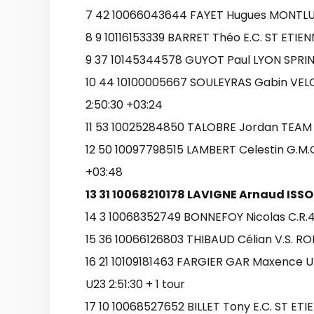
7 42 10066043644 FAYET Hugues MONTLUC
8 9 10116153339 BARRET Théo E.C. ST ETIEN
9 37 10145344578 GUYOT Paul LYON SPRIN
10 44 10100005667 SOULEYRAS Gabin VE
2:50:30 +03:24
11 53 10025284850 TALOBRE Jordan TEAM 
12 50 10097798515 LAMBERT Celestin G.M
+03:48
13 31 10068210178 LAVIGNE Arnaud ISSO
14 3 10068352749 BONNEFOY Nicolas C.R.
15 36 10066126803 THIBAUD Célian V.S. RO
16 21 10109181463 FARGIER GAR Maxence U
U23 2:51:30 + 1 tour
17 10 10068527652 BILLET Tony E.C. ST ETIE