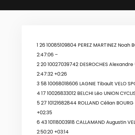
1 26 10085109804 PEREZ MARTINEZ Noah 
2:47:06 –
2 20 10027039742 DESROCHES Alexandre U
2:47:32 +0:26
3 58 10068018606 LAGNIE Tibault VELO S
4 17 10026833012 BELCHI Léo UNION CYCLIS
5 27 10121682844 ROLLAND Célian BOURG E
+02:35
6 43 10118003918 CALLAMAND Augustin 
2:50:20 +03:14