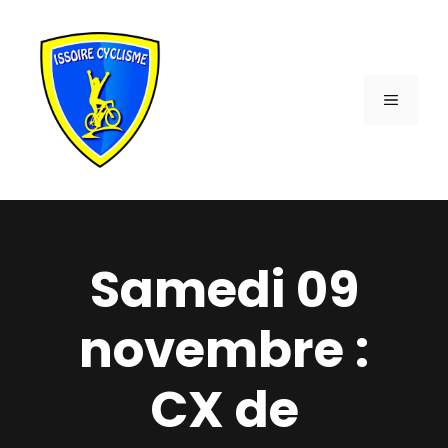
Aller
au
contenu
MENU
Samedi 09
novembre :
CX de