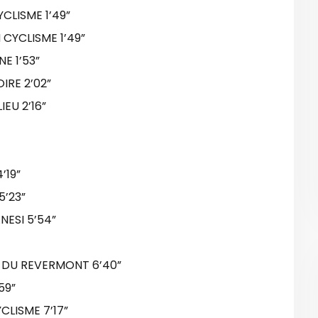
CLISME 1’49”
CYCLISME 1’49”
E 1’53”
IRE 2’02”
EU 2’16”
’19”
5’23”
NESI 5’54”
 DU REVERMONT 6’40”
59”
CLISME 7’17”