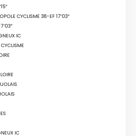
15”
POLE CYCLISME 38-EF 17’03”
7’03”
GNEUX IC
 CYCLISME
OIRE
 LOIRE
UJOLAIS
JOLAIS
MES
NEUX IC