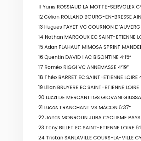
11 Yanis ROSSIAUD LA MOTTE-SERVOLEX CY
12 Célian ROLLAND BOURG-EN-BRESSE AIN 
13 Hugues FAYET VC COURNON D’AUVERGN
14 Nathan MARCOUX EC SAINT-ETIENNE LO
15 Adan FLAHAUT MIMOSA SPRINT MANDELI
16 Quentin DAVID I AC BISONTINE 4’15”
17 Roméo RIGGI VC ANNEMASSE 4’19”
18 Théo BARRET EC SAINT-ETIENNE LOIRE 4
19 Lilian BRUYERE EC SAINT-ETIENNE LOIRE 
20 Luca DE MERCANTI GS GIOVANI GIUSSA
21 Lucas TRANCHANT VS MÂCON 6’37”
22 Jonas MONROLIN JURA CYCLISME PAYS
23 Tony BILLET EC SAINT-ETIENNE LOIRE 6’
24 Tristan SANLAVILLE COURS-LA-VILLE CY