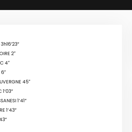
3h16’23”
OIRE 2″
C 4″
 6″
AUVERGNE 45″
 1’03”
ANESI 1’41”
E 1’43”
43”