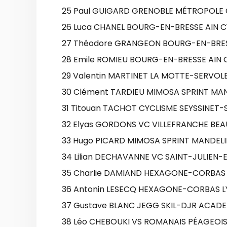
25 Paul GUIGARD GRENOBLE MÉTROPOLE C
26 Luca CHANEL BOURG-EN-BRESSE AIN C
27 Théodore GRANGEON BOURG-EN-BRESS
28 Emile ROMIEU BOURG-EN-BRESSE AIN C
29 Valentin MARTINET LA MOTTE-SERVOLEX
30 Clément TARDIEU MIMOSA SPRINT MAN
31 Titouan TACHOT CYCLISME SEYSSINET-S
32 Elyas GORDONS VC VILLEFRANCHE BEAU
33 Hugo PICARD MIMOSA SPRINT MANDELIE
34 Lilian DECHAVANNE VC SAINT-JULIEN-
35 Charlie DAMIAND HEXAGONE-CORBAS 
36 Antonin LESECQ HEXAGONE-CORBAS LY
37 Gustave BLANC JEGG SKIL-DJR ACADEM
38 Léo CHEBOUKI VS ROMANAIS PÉAGEOIS 