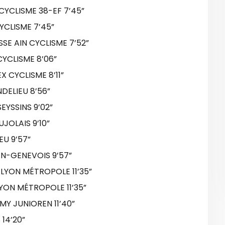
YCLISME 38-EF 7’45”
YCLISME 7’45”
E AIN CYCLISME 7’52”
YCLISME 8’06”
 CYCLISME 8’11”
DELIEU 8’56”
EYSSINS 9’02”
JOLAIS 9’10”
U 9’57”
EN-GENEVOIS 9’57”
LYON MÉTROPOLE 11’35”
ON MÉTROPOLE 11’35”
Y JUNIOREN 11’40”
14’20”