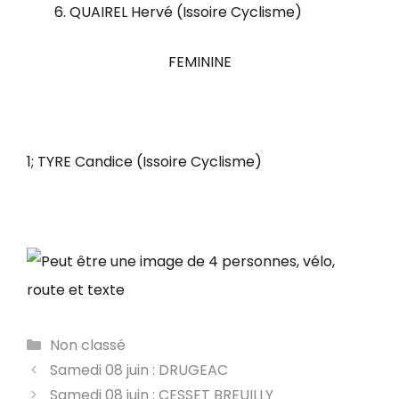
QUAIREL Hervé (Issoire Cyclisme)
FEMININE
1; TYRE Candice (Issoire Cyclisme)
Catégories
Non classé
Samedi 08 juin : DRUGEAC
Samedi 08 juin : CESSET BREUILLY