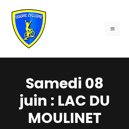
Aller
au
contenu
MENU
Samedi 08
juin : LAC DU
MOULINET