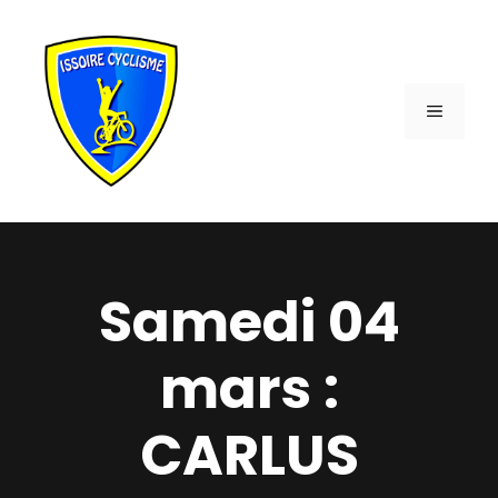
Aller
au
contenu
MENU
Samedi 04
mars :
CARLUS