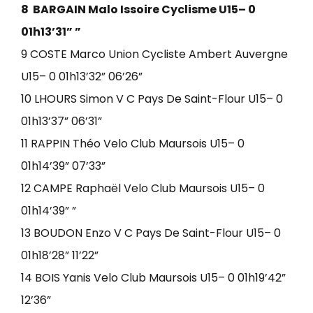
8 BARGAIN Malo Issoire Cyclisme U15– 0
01h13’31” ”
9 COSTE Marco Union Cycliste Ambert Auvergne
U15– 0 01h13’32” 06’26”
10 LHOURS Simon V C Pays De Saint-Flour U15– 0
01h13’37” 06’31”
11 RAPPIN Théo Velo Club Maursois U15– 0
01h14’39” 07’33”
12 CAMPE Raphaël Velo Club Maursois U15– 0
01h14’39” ”
13 BOUDON Enzo V C Pays De Saint-Flour U15– 0
01h18’28” 11’22”
14 BOIS Yanis Velo Club Maursois U15– 0 01h19’42”
12’36”