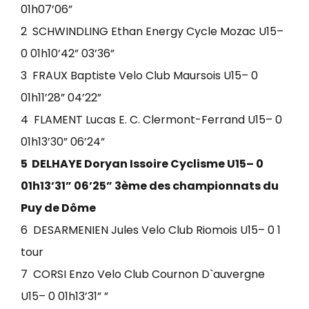
01h07’06”
2 SCHWINDLING Ethan Energy Cycle Mozac U15–
0 01h10’42” 03’36”
3 FRAUX Baptiste Velo Club Maursois U15– 0
01h11’28” 04’22”
4 FLAMENT Lucas E. C. Clermont-Ferrand U15– 0
01h13’30” 06’24”
5 DELHAYE Doryan Issoire Cyclisme U15– 0
01h13’31” 06’25” 3ème des championnats du
Puy de Dôme
6 DESARMENIEN Jules Velo Club Riomois U15– 0 1
tour
7 CORSI Enzo Velo Club Cournon D`auvergne
U15– 0 01h13’31” ”