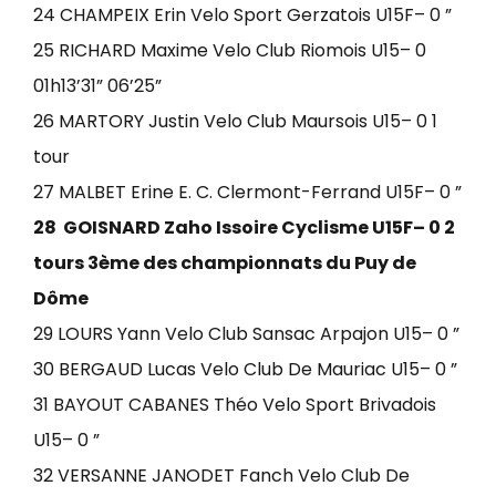
24 CHAMPEIX Erin Velo Sport Gerzatois U15F– 0 ”
25 RICHARD Maxime Velo Club Riomois U15– 0
01h13’31” 06’25”
26 MARTORY Justin Velo Club Maursois U15– 0 1
tour
27 MALBET Erine E. C. Clermont-Ferrand U15F– 0 ”
28 GOISNARD Zaho Issoire Cyclisme U15F– 0 2
tours 3ème des championnats du Puy de
Dôme
29 LOURS Yann Velo Club Sansac Arpajon U15– 0 ”
30 BERGAUD Lucas Velo Club De Mauriac U15– 0 ”
31 BAYOUT CABANES Théo Velo Sport Brivadois
U15– 0 ”
32 VERSANNE JANODET Fanch Velo Club De