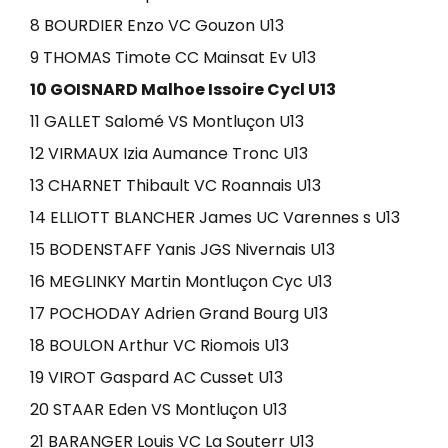
8 BOURDIER Enzo VC Gouzon U13
9 THOMAS Timote CC Mainsat Ev U13
10 GOISNARD Malhoe Issoire Cycl U13
11 GALLET Salomé VS Montluçon U13
12 VIRMAUX Izia Aumance Tronc U13
13 CHARNET Thibault VC Roannais U13
14 ELLIOTT BLANCHER James UC Varennes s U13
15 BODENSTAFF Yanis JGS Nivernais U13
16 MEGLINKY Martin Montluçon Cyc U13
17 POCHODAY Adrien Grand Bourg U13
18 BOULON Arthur VC Riomois U13
19 VIROT Gaspard AC Cusset U13
20 STAAR Eden VS Montluçon U13
21 BARANGER Louis VC La Souterr U13