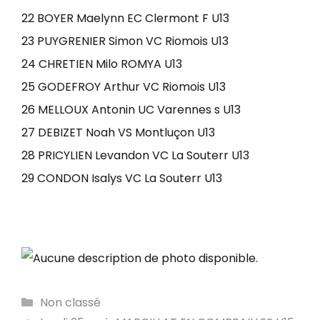
22 BOYER Maelynn EC Clermont F U13
23 PUYGRENIER Simon VC Riomois U13
24 CHRETIEN Milo ROMYA U13
25 GODEFROY Arthur VC Riomois U13
26 MELLOUX Antonin UC Varennes s U13
27 DEBIZET Noah VS Montluçon U13
28 PRICYLIEN Levandon VC La Souterr U13
29 CONDON Isalys VC La Souterr U13
Catégories
Non classé