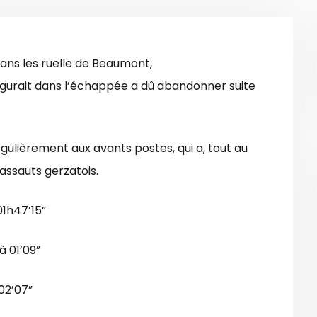
ans les ruelle de Beaumont,
gurait dans l’échappée a dû abandonner suite
égulièrement aux avants postes, qui a, tout au
assauts gerzatois.
1h47’15”
 01’09”
02’07”