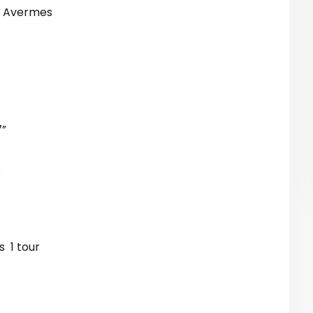
e Avermes
7”
s
 1 tour