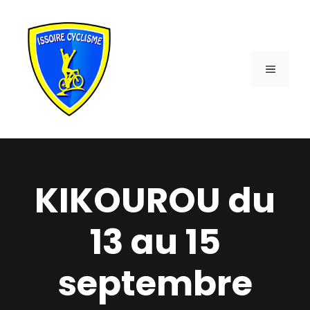
Aller
au
contenu
MENU
KIKOUROU du
13 au 15
septembre