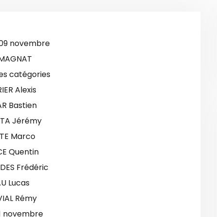
 09 novembre
MAGNAT
es catégories
IER Alexis
R Bastien
TA Jérémy
TE Marco
E Quentin
DES Frédéric
AU Lucas
IAL Rémy
11 novembre