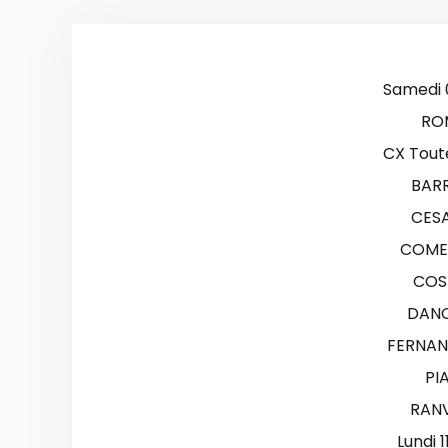
Samedi
RO
CX Tout
BARR
CESA
COME
COS
DANC
FERNAN
PI
RANV
Lundi 