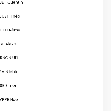
UET Quentin
QUET Théo
DEC Rémy
E Alexis
RNON U17
GAIN Malo
SE Simon
YPPE Noe