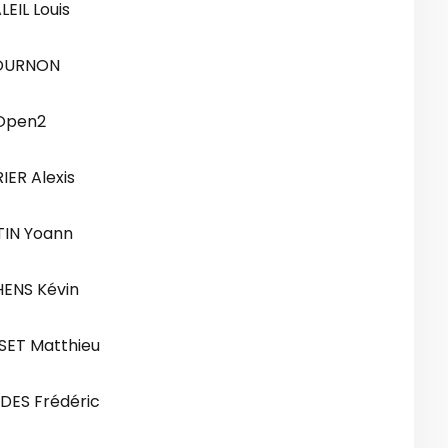
EIL Louis
OURNON
Open2
IER Alexis
TIN Yoann
ENS Kévin
SET Matthieu
DES Frédéric