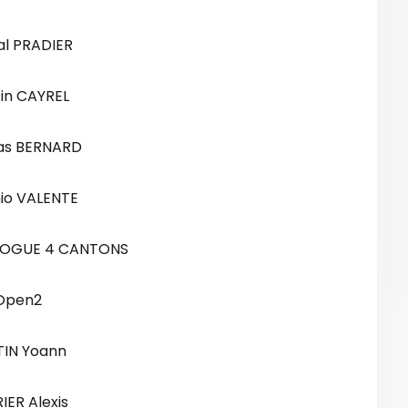
al PRADIER
in CAYREL
s BERNARD
io VALENTE
LOGUE 4 CANTONS
Open2
TIN Yoann
IER Alexis