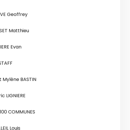
VE Geoffrey
SET Matthieu
IERE Evan
STAFF
t Mylène BASTIN
ic LIGNIERE
 100 COMMUNES
EIL Louis