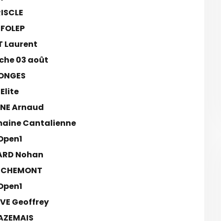
RISCLE
FOLEP
 Laurent
he 03 août
ONGES
Elite
NE Arnaud
aine Cantalienne
Open1
ARD Nohan
ICHEMONT
Open1
VE Geoffrey
AZEMAIS