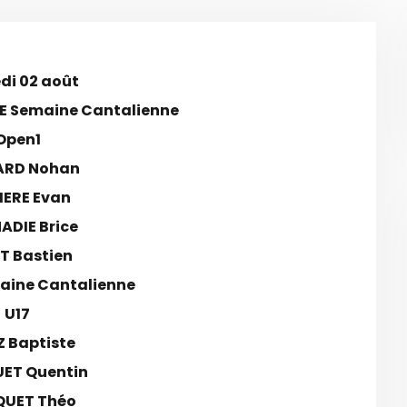
i 02 août
 Semaine Cantalienne
Open1
ARD Nohan
IERE Evan
DIE Brice
T Bastien
aine Cantalienne
U17
Z Baptiste
ET Quentin
QUET Théo