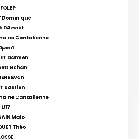
FOLEP
 Dominique
i 04 août
aine Cantalienne
Open1
ET Damien
ARD Nohan
IERE Evan
T Bastien
aine Cantalienne
U17
AIN Malo
QUET Théo
LOSSE