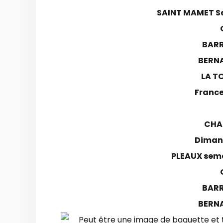
SAINT MAMET S
BARR
BERN
LA T
France
CHAL
Dimanc
PLEAUX sema
BARR
BERN