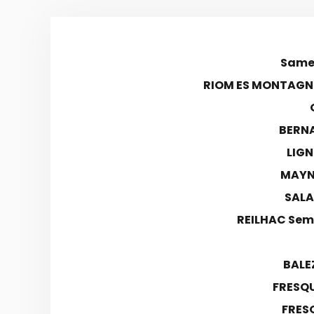
Samed
RIOM ES MONTAGNE
BERN
LIGN
MAYNA
SALA
REILHAC Sem
BALE
FRESQU
FRES