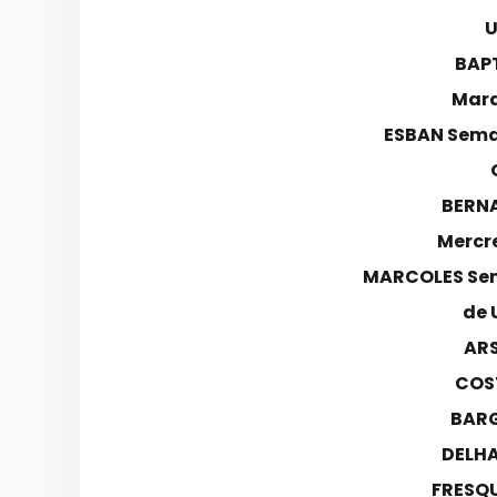
U
BAPT
Mard
ESBAN Sema
BERN
Mercr
MARCOLES Sem
de 
ARS
COS
BARG
DELHA
FRESQU