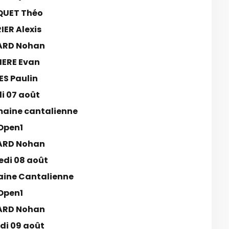
QUET Théo
IER Alexis
ARD Nohan
IERE Evan
ES Paulin
i 07 août
aine cantalienne
Open1
ARD Nohan
edi 08 août
ine Cantalienne
Open1
ARD Nohan
i 09 août