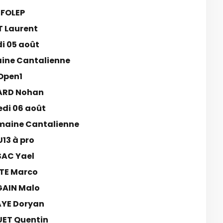
FOLEP
 Laurent
i 05 août
ine Cantalienne
Open1
ARD Nohan
edi 06 août
aine Cantalienne
U13 à pro
AC Yael
TE Marco
AIN Malo
YE Doryan
ET Quentin