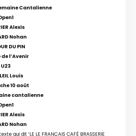
emaine Cantalienne
Open1
IER Alexis
ARD Nohan
OUR DU PIN
 de l’Avenir
U23
EIL Louis
he 10 août
ine cantalienne
Open1
IER Alexis
ARD Nohan