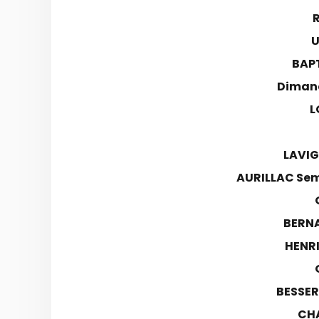
U
BAPT
Dimanc
L
LAVIG
AURILLAC Sem
BERN
HENR
BESSER
CH