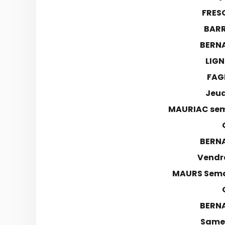
FRES
BARR
BERN
LIGN
FAG
Jeud
MAURIAC sem
BERN
Vendr
MAURS Sema
BERN
Samed