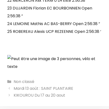
22 MERCERON Alix TEAM U LH Elite 2:56:38 ”
23 DUJARDIN Florian EC BOURBONNIEN Open
2:56:38 ”
24 LEMOINE Mathis AC BAS-BERRY Open 2:56:38 ”
25 ROBEREAU Alexis UCP REZEENNE Open 2:56:38 ‘
Catégories
Non classé
Mardi 13 août : SAINT PLANTAIRE
KIKOUROU Du 17 au 20 aout