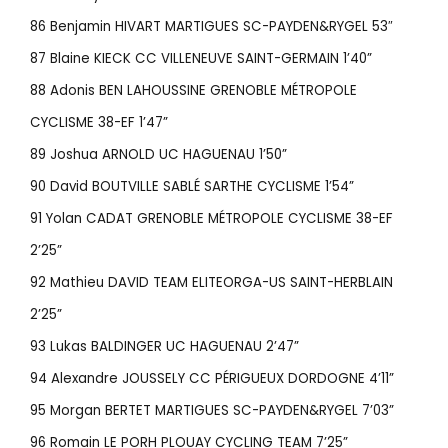
86 Benjamin HIVART MARTIGUES SC-PAYDEN&RYGEL 53″
87 Blaine KIECK CC VILLENEUVE SAINT-GERMAIN 1’40”
88 Adonis BEN LAHOUSSINE GRENOBLE MÉTROPOLE
CYCLISME 38-EF 1’47”
89 Joshua ARNOLD UC HAGUENAU 1’50”
90 David BOUTVILLE SABLÉ SARTHE CYCLISME 1’54”
91 Yolan CADAT GRENOBLE MÉTROPOLE CYCLISME 38-EF
2’25”
92 Mathieu DAVID TEAM ELITEORGA-US SAINT-HERBLAIN
2’25”
93 Lukas BALDINGER UC HAGUENAU 2’47”
94 Alexandre JOUSSELY CC PÉRIGUEUX DORDOGNE 4’11”
95 Morgan BERTET MARTIGUES SC-PAYDEN&RYGEL 7’03”
96 Romain LE PORH PLOUAY CYCLING TEAM 7’25”