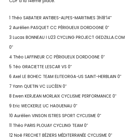
CDF à la 14ème place.
1 Théo SABATIER ANTIBES-ALPES-MARITIMES 3h18’14”
2 Aurélien PASQUET CC PÉRIGUEUX DORDOGNE 0″
3 Lucas BONNEAU I U23 CYCLING PROJECT GEDZILLA.COM
0″
4 Théo LAFFINEUR CC PÉRIGUEUX DORDOGNE 0″
5 Téo GRACIETTE LESCAR VS 0″
6 Axel LE BOHEC TEAM ELITEORGA-US SAINT-HERBLAIN 0″
7 Yann QUETIN VC LUCÉEN 0″
8 Ewen KERJEAN MORLAIX CYCLISME PERFORMANCE 0″
9 Eric WECKERLE UC HAGUENAU 0″
10 Aurélien VINSON ISTRES SPORT CYCLISME 0″
11 Théo PARIS PLOUAY CYCLING TEAM 0″
12 Noé FRECHET BÉZIERS MÉDITERRANÉE CYCLISME 0″