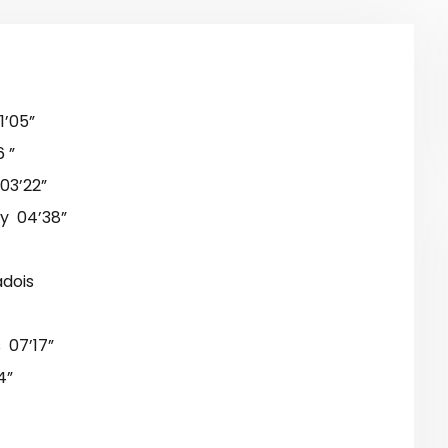
1’05”
6 ”
03’22”
y 04’38”
dois
 07’17”
4”