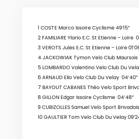
1 COSTE Marco Issoire Cyclisme 49’15”
2 FAMILIARE Ylario E.C. St Etienne – Loire 0
3 VEROTS Jules E.C. St Etienne – Loire 01’0
4 JACKOWIAK Tymon Velo Club Maursois 
5 LOMBARDO Valentino Velo Club Du Vela
6 ARNAUD Elio Velo Club Du Velay 04’40”
7 BAYOUT CABANES Théo Velo Sport Briva
8 GILLON Edgar Issoire Cyclisme 04’48”
9 CUBIZOLLES Samuel Velo Sport Brivadois
10 GAULTIER Tom Velo Club Du Velay 09’2