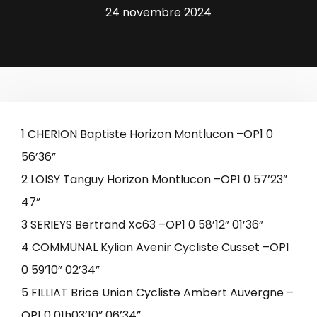
24 novembre 2024
1 CHERION Baptiste Horizon Montlucon –OP1 0
56’36”
2 LOISY Tanguy Horizon Montlucon –OP1 0 57’23”
47”
3 SERIEYS Bertrand Xc63 –OP1 0 58’12” 01’36”
4 COMMUNAL Kylian Avenir Cycliste Cusset –OP1
0 59’10” 02’34”
5 FILLIAT Brice Union Cycliste Ambert Auvergne –
OP1 0 01h03’10” 06’34”