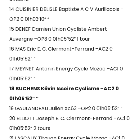
14 CUISINIER DELISLE Baptiste A C V Aurillacois –
OP2 0 01h03’10” ”
15 DENEF Damien Union Cycliste Ambert
Auvergne –OP3 0 01h05’52” 1 tour
16 MAS Eric E. C. Clermont-Ferrand –AC2 0
01h05’52” ”
17 MEYNET Antonin Energy Cycle Mozac –AC1 0
01h05’52” ”
18 BUCHENS Kévin Issoire Cyclisme –AC2 0
01h05’52” ”
19 GAULANDEAU Julien Xc63 –OP2 0 01h05’52” ”
20 ELLIOTT Joseph E. C. Clermont-Ferrand –AC1 0
01h05’52” 2 tours
21 LASCAUX Titouan Energy Cycle Mozac –AC1 0