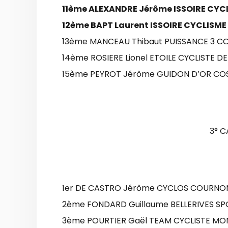
11ème ALEXANDRE Jérôme ISSOIRE CYC
12ème BAPT Laurent ISSOIRE CYCLISME
13ème MANCEAU Thibaut PUISSANCE 3 CO
14ème ROSIERE Lionel ETOILE CYCLISTE D
15ème PEYROT Jérôme GUIDON D’OR COS
3° 
1er DE CASTRO Jérôme CYCLOS COURNO
2ème FONDARD Guillaume BELLERIVES SP
3ème POURTIER Gaël TEAM CYCLISTE MON