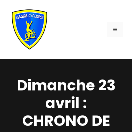
Aller
au
contenu
MENU
Dimanche 23
avril :
CHRONO DE