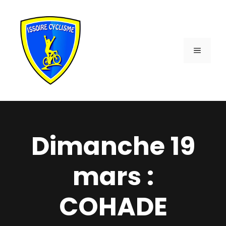
Aller
au
contenu
MENU
Dimanche 19
mars :
COHADE