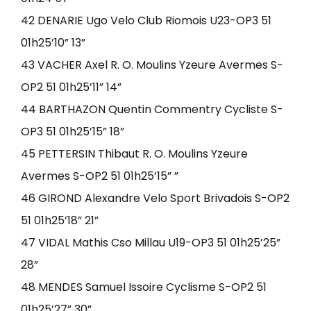
42 DENARIE Ugo Velo Club Riomois U23-OP3 51
01h25’10” 13”
43 VACHER Axel R. O. Moulins Yzeure Avermes S-
OP2 51 01h25’11” 14”
44 BARTHAZON Quentin Commentry Cycliste S-
OP3 51 01h25’15” 18”
45 PETTERSIN Thibaut R. O. Moulins Yzeure
Avermes S-OP2 51 01h25’15” ”
46 GIROND Alexandre Velo Sport Brivadois S-OP2
51 01h25’18” 21”
47 VIDAL Mathis Cso Millau U19-OP3 51 01h25’25”
28”
48 MENDES Samuel Issoire Cyclisme S-OP2 51
01h25’27” 30”