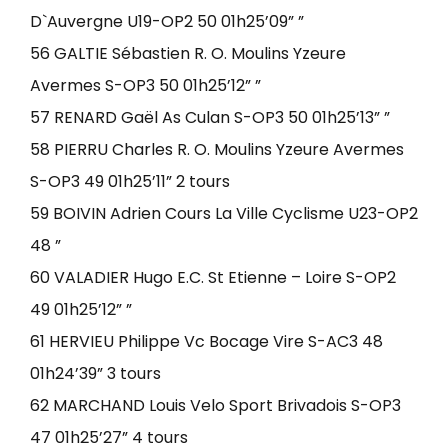
D`Auvergne U19-OP2 50 01h25’09” ”
56 GALTIE Sébastien R. O. Moulins Yzeure
Avermes S-OP3 50 01h25’12” ”
57 RENARD Gaël As Culan S-OP3 50 01h25’13” ”
58 PIERRU Charles R. O. Moulins Yzeure Avermes
S-OP3 49 01h25’11” 2 tours
59 BOIVIN Adrien Cours La Ville Cyclisme U23-OP2
48 ”
60 VALADIER Hugo E.C. St Etienne – Loire S-OP2
49 01h25’12” ”
61 HERVIEU Philippe Vc Bocage Vire S-AC3 48
01h24’39” 3 tours
62 MARCHAND Louis Velo Sport Brivadois S-OP3
47 01h25’27” 4 tours