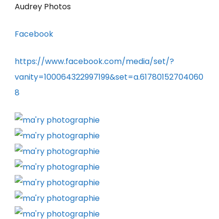
Audrey Photos
Facebook
https://www.facebook.com/media/set/?
vanity=100064322997199&set=a.61780152704060
8