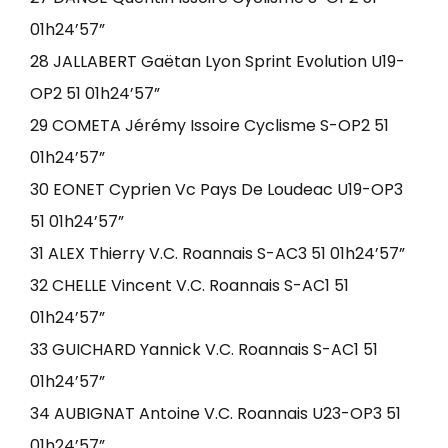
01h24’57”
28 JALLABERT Gaëtan Lyon Sprint Evolution U19-
OP2 51 01h24’57”
29 COMETA Jérémy Issoire Cyclisme S-OP2 51
01h24’57”
30 EONET Cyprien Vc Pays De Loudeac U19-OP3
51 01h24’57”
31 ALEX Thierry V.C. Roannais S-AC3 51 01h24’57”
32 CHELLE Vincent V.C. Roannais S-AC1 51
01h24’57”
33 GUICHARD Yannick V.C. Roannais S-AC1 51
01h24’57”
34 AUBIGNAT Antoine V.C. Roannais U23-OP3 51
01h24’57”