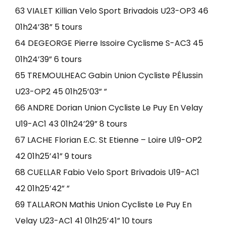
63 VIALET Killian Velo Sport Brivadois U23-OP3 46
01h24’38” 5 tours
64 DEGEORGE Pierre Issoire Cyclisme S-AC3 45
01h24’39” 6 tours
65 TREMOULHEAC Gabin Union Cycliste PÉlussin
U23-OP2 45 01h25’03” ”
66 ANDRE Dorian Union Cycliste Le Puy En Velay
U19-AC1 43 01h24’29” 8 tours
67 LACHE Florian E.C. St Etienne – Loire U19-OP2
42 01h25’41” 9 tours
68 CUELLAR Fabio Velo Sport Brivadois U19-AC1
42 01h25’42” ”
69 TALLARON Mathis Union Cycliste Le Puy En
Velay U23-AC1 41 01h25’41” 10 tours