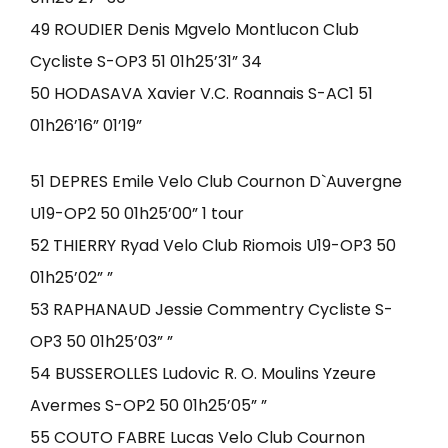
49 ROUDIER Denis Mgvelo Montlucon Club
Cycliste S-OP3 51 01h25’31” 34
50 HODASAVA Xavier V.C. Roannais S-AC1 51
01h26’16” 01’19”
51 DEPRES Emile Velo Club Cournon D`Auvergne
U19-OP2 50 01h25’00” 1 tour
52 THIERRY Ryad Velo Club Riomois U19-OP3 50
01h25’02” ”
53 RAPHANAUD Jessie Commentry Cycliste S-
OP3 50 01h25’03” ”
54 BUSSEROLLES Ludovic R. O. Moulins Yzeure
Avermes S-OP2 50 01h25’05” ”
55 COUTO FABRE Lucas Velo Club Cournon