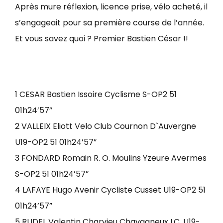
Après mure réflexion, licence prise, vélo acheté, il
s’engageait pour sa première course de l’année.
Et vous savez quoi ? Premier Bastien César !!
1 CESAR Bastien Issoire Cyclisme S-OP2 51
01h24’57”
2 VALLEIX Eliott Velo Club Cournon D`Auvergne
U19-OP2 51 01h24’57”
3 FONDARD Romain R. O. Moulins Yzeure Avermes
S-OP2 51 01h24’57”
4 LAFAYE Hugo Avenir Cycliste Cusset U19-OP2 51
01h24’57”
5 RUDEL Valentin Charvieu Chavagneux I.C. U19-