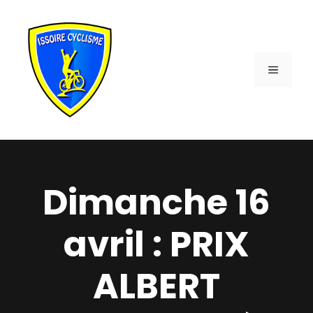
Aller
au
contenu
MENU
Dimanche 16
avril : PRIX
ALBERT