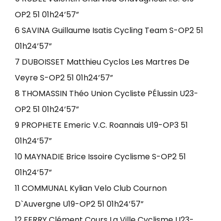
OP2 51 01h24’57”
6 SAVINA Guillaume Isatis Cycling Team S-OP2 51
01h24’57”
7 DUBOISSET Matthieu Cyclos Les Martres De
Veyre S-OP2 51 01h24’57”
8 THOMASSIN Théo Union Cycliste PÉlussin U23-
OP2 51 01h24’57”
9 PROPHETE Emeric V.C. Roannais U19-OP3 51
01h24’57”
10 MAYNADIE Brice Issoire Cyclisme S-OP2 51
01h24’57”
11 COMMUNAL Kylian Velo Club Cournon
D`Auvergne U19-OP2 51 01h24’57”
12 FERRY Clément Cours La Ville Cyclisme U23-