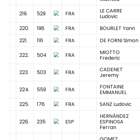
LE CARRE
219.
529
FRA
Ludovic
220.
196
FRA
BOURLET Yann
221.
116
FRA
DE FORNI Simon
MIOTTO
222.
504
FRA
Frederic
CADENET
223.
503
FRA
Jeremy
FONTAINE
224.
559
FRA
EMMANUEL
225.
176
FRA
SANZ Ludovic
HERNÀNDEZ
226.
235
ESP
ESPINOSA
Ferran
GOMEZ