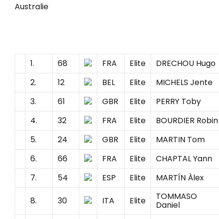
Australie
1.
68
FRA
Elite
DRECHOU Hugo
2.
12
BEL
Elite
MICHELS Jente
3.
61
GBR
Elite
PERRY Toby
4.
32
FRA
Elite
BOURDIER Robin
5.
24
GBR
Elite
MARTIN Tom
6.
66
FRA
Elite
CHAPTAL Yann
7.
54
ESP
Elite
MARTÍN Àlex
TOMMASO
8.
30
ITA
Elite
Daniel