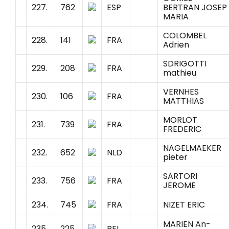
227.
762
ESP
BERTRAN JOSEP
MARIA
COLOMBEL
228.
141
FRA
Adrien
SDRIGOTTI
229.
208
FRA
mathieu
VERNHES
230.
106
FRA
MATTHIAS
MORLOT
231.
739
FRA
FREDERIC
NAGELMAEKER
232.
652
NLD
pieter
SARTORI
233.
756
FRA
JEROME
234.
745
FRA
NIZET ERIC
MARIEN An-
235.
225
BEL