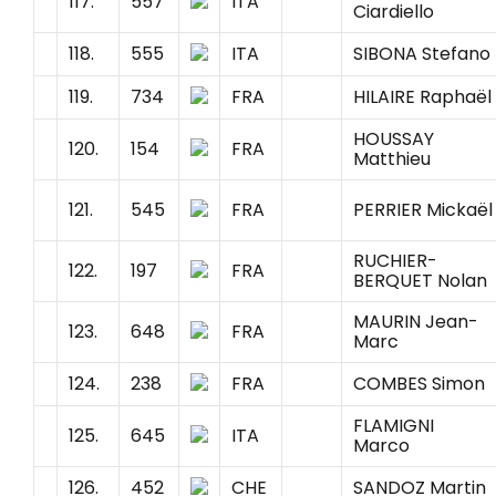
117.
557
ITA
Ciardiello
118.
555
ITA
SIBONA Stefano
119.
734
FRA
HILAIRE Raphaël
HOUSSAY
120.
154
FRA
Matthieu
121.
545
FRA
PERRIER Mickaël
RUCHIER-
122.
197
FRA
BERQUET Nolan
MAURIN Jean-
123.
648
FRA
Marc
124.
238
FRA
COMBES Simon
FLAMIGNI
125.
645
ITA
Marco
126.
452
CHE
SANDOZ Martin