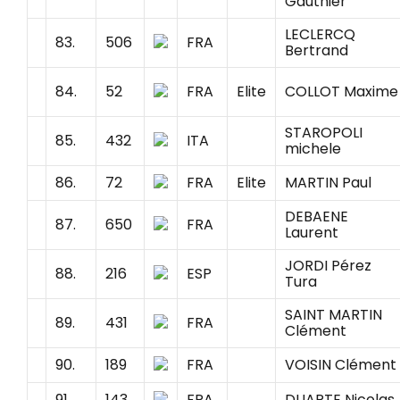
Gauthier
LECLERCQ
83.
506
FRA
Bertrand
84.
52
FRA
Elite
COLLOT Maxime
STAROPOLI
85.
432
ITA
michele
86.
72
FRA
Elite
MARTIN Paul
DEBAENE
87.
650
FRA
Laurent
JORDI Pérez
88.
216
ESP
Tura
SAINT MARTIN
89.
431
FRA
Clément
90.
189
FRA
VOISIN Clément
91.
143
FRA
DUARTE Nicolas