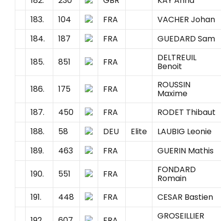
182.
230
GBR
KAY Anna
183.
104
FRA
VACHER Johan
184.
187
FRA
GUEDARD Sam
DELTREUIL
185.
851
FRA
Benoit
ROUSSIN
186.
175
FRA
Maxime
187.
450
FRA
RODET Thibaut
188.
58
DEU
Elite
LAUBIG Leonie
189.
463
FRA
GUERIN Mathis
FONDARD
190.
551
FRA
Romain
191.
448
FRA
CESAR Bastien
GROSEILLIER
192.
607
FRA