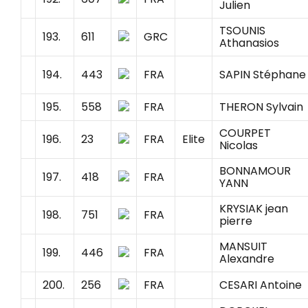
Julien
TSOUNIS
193.
611
GRC
Athanasios
194.
443
FRA
SAPIN Stéphane
195.
558
FRA
THERON Sylvain
COURPET
196.
23
FRA
Elite
Nicolas
BONNAMOUR
197.
418
FRA
YANN
KRYSIAK jean
198.
751
FRA
pierre
MANSUIT
199.
446
FRA
Alexandre
200.
256
FRA
CESARI Antoine