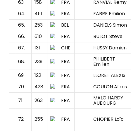
63.
158
FRA
RANVIAL Remy
64.
451
FRA
FABRE Emilien
65.
253
BEL
DANIELS Simon
66.
610
FRA
BULOT Steve
67.
131
CHE
HUSSY Damien
PHILIBERT
68.
239
FRA
Émilien
69.
122
FRA
LLORET ALEXIS
70.
428
FRA
COULON Alexis
MALO HARDY
71.
263
FRA
AUBOURG
72.
255
FRA
CHOPIER Loïc