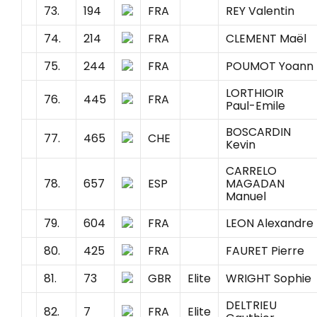
73.
194
FRA
REY Valentin
74.
214
FRA
CLEMENT Maël
75.
244
FRA
POUMOT Yoann
LORTHIOIR
76.
445
FRA
Paul-Emile
BOSCARDIN
77.
465
CHE
Kevin
CARRELO
78.
657
ESP
MAGADAN
Manuel
79.
604
FRA
LEON Alexandre
80.
425
FRA
FAURET Pierre
81.
73
GBR
Elite
WRIGHT Sophie
DELTRIEU
82.
7
FRA
Elite