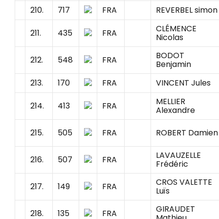
210.
717
FRA
REVERBEL simon
CLÉMENCE
211.
435
FRA
Nicolas
BODOT
212.
548
FRA
Benjamin
213.
170
FRA
VINCENT Jules
MELLIER
214.
413
FRA
Alexandre
215.
505
FRA
ROBERT Damien
LAVAUZELLE
216.
507
FRA
Frédéric
CROS VALETTE
217.
149
FRA
Luïs
GIRAUDET
218.
135
FRA
Mathieu