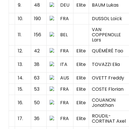
9.
48
DEU
Elite
BAUM Lukas
10.
190
FRA
DUSSOL Loïck
VAN
11.
156
BEL
COPPENOLLE
Lars
12.
42
FRA
Elite
QUÉMÉRÉ Tao
13.
38
ITA
Elite
TOVAZZI Elia
14.
63
AUS
Elite
OVETT Freddy
15.
53
FRA
Elite
COSTE Florian
COUANON
16.
50
FRA
Elite
Jonathan
ROUDIL-
17.
36
FRA
Elite
CORTINAT Axel