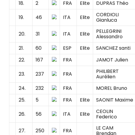
18.
2
FRA
Elite
DUPRAS Théo
CORDIOLI
19.
46
ITA
Elite
Gianluca
PELLEGRINI
20.
31
ITA
Elite
Alessandro
21.
60
ESP
Elite
SANCHEZ santi
22.
167
FRA
JAMOT Julien
PHILIBERT
23.
237
FRA
Aurélien
24.
232
FRA
MOREL Bruno
25.
5
FRA
Elite
SAONIT Maxime
CEOLIN
26.
56
ITA
Elite
Federico
LE CAM
27.
250
FRA
Brendan