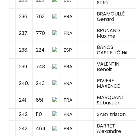
Sofie
BRAMOULLÉ
236.
763
FRA
Gerard
BRUNAND
237.
770
FRA
Maxime
BAÑOS
238.
224
ESP
CASTELLÓ Nil
VALENTIN
239.
743
FRA
Benoit
RIVIERE
240.
243
FRA
MAXENCE
MARQUANT
241.
651
FRA
Sébastien
242.
110
FRA
SABY tristan
BARRET
243.
464
FRA
Alexandre