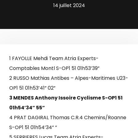
14 juillet 2024
1 FAYOLLE Mehdi Team Atria Experts-
Comptables Montl S-OP1 51 01h53’39”
2 RUSSO Mathias Antibes – Alpes-Maritimes U23-
OP1 51 01h53’41” 02”
3 MENDES Anthony Issoire Cyclisme S-OP1 51
01h54’34” 55”
4 PRAT DAGIRAL Thomas C.R.4 Chemins/Roanne
S-OP1 51 01h54’34” ”
5 SERRIERES Lucas Team Atria Experts-