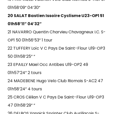
01h58’09” 04’30”
20 SALAT Bastien Issoire Cyclisme U23-OP1 51
01h58’11” 04’32”
21 NAVARRO Quentin Charvieu Chavagneux I.C. S-
OP1 50 01h56’53” 1 tour
22 TUFFERY Loïc V C Pays De Saint-Flour U19-OP3
50 01h58’25” ”
23 EPAILLY Mael Occ Antibes U19-OP2 49
01h57’24” 2 tours
24 MADEBENE Hugo Velo Club Riomois S-AC2 47
01h58’24” 4 tours
25 CROS Célian V C Pays De Saint-Flour U19-OP3
47 01h58’29” ”
26 DELBOS Yannick Sprinter Club Aurillacois S-