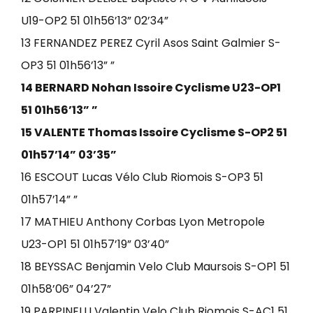
U19-OP2 51 01h56’13” 02’34”
13 FERNANDEZ PEREZ Cyril Asos Saint Galmier S-
OP3 51 01h56’13” ”
14 BERNARD Nohan Issoire Cyclisme U23-OP1
51 01h56’13” ”
15 VALENTE Thomas Issoire Cyclisme S-OP2 51
01h57’14” 03’35”
16 ESCOUT Lucas Vélo Club Riomois S-OP3 51
01h57’14” ”
17 MATHIEU Anthony Corbas Lyon Metropole
U23-OP1 51 01h57’19” 03’40”
18 BEYSSAC Benjamin Velo Club Maursois S-OP1 51
01h58’06” 04’27”
19 PARPINELLI Valentin Velo Club Riomois S-AC1 51