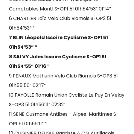
Comptables Montl S-OP1 51 01h54’53” 01’14”
6 CHARTIER Loïc Velo Club Riomois S-OP2 51
01h54’53” ”
7 BLIN Léopold Issoire Cyclisme S-OP1 51
01h54’53” ”
8 SALVY Jules Issoire Cyclisme S-OP1 51
01h54’55” 01’16”
9 FENAUX Mathurin Velo Club Riomois S-OP3 51
01h55’56” 02’17”
10 FAYOLLE Romain Union Cycliste Le Puy En Velay
S-OP3 51 01h56’11” 02’32”
11 SENE Ousmane Antibes – Alpes-Maritimes S-
OP1 51 01h56’11” ”
12 CUISINIER DELISLE Baptiste A C V Aurillacois