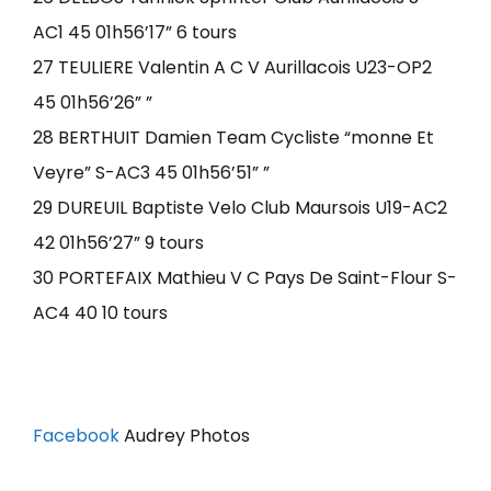
AC1 45 01h56’17” 6 tours
27 TEULIERE Valentin A C V Aurillacois U23-OP2
45 01h56’26” ”
28 BERTHUIT Damien Team Cycliste “monne Et
Veyre” S-AC3 45 01h56’51” ”
29 DUREUIL Baptiste Velo Club Maursois U19-AC2
42 01h56’27” 9 tours
30 PORTEFAIX Mathieu V C Pays De Saint-Flour S-
AC4 40 10 tours
Facebook
Audrey Photos