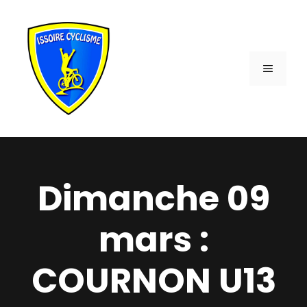
Aller
au
contenu
MENU
Dimanche 09
mars :
COURNON U13