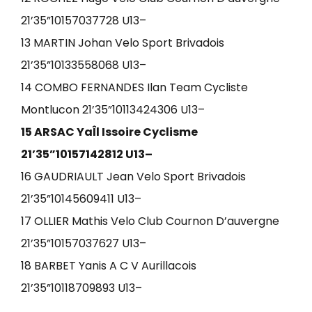
21’35”10157037728 U13–
13 MARTIN Johan Velo Sport Brivadois
21’35”10133558068 U13–
14 COMBO FERNANDES Ilan Team Cycliste
Montlucon 21’35”10113424306 U13–
15 ARSAC YaÎl Issoire Cyclisme
21’35”10157142812 U13–
16 GAUDRIAULT Jean Velo Sport Brivadois
21’35”10145609411 U13–
17 OLLIER Mathis Velo Club Cournon D’auvergne
21’35”10157037627 U13–
18 BARBET Yanis A C V Aurillacois
21’35”10118709893 U13–