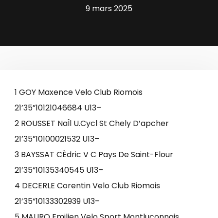
9 mars 2025
1 GOY Maxence Velo Club Riomois
21’35”10121046684 U13–
2 ROUSSET NaÎl U.Cycl St Chely D’apcher
21’35”10100021532 U13–
3 BAYSSAT CÈdric V C Pays De Saint-Flour
21’35”10135340545 U13–
4 DECERLE Corentin Velo Club Riomois
21’35”10133302939 U13–
5 MAURO Emilien Velo Sport Montluconnais