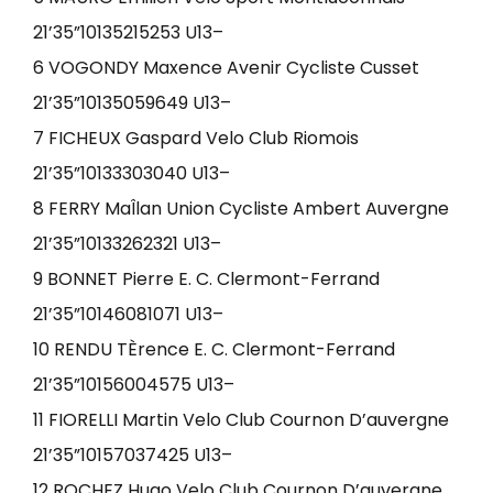
21’35”10135215253 U13–
6 VOGONDY Maxence Avenir Cycliste Cusset
21’35”10135059649 U13–
7 FICHEUX Gaspard Velo Club Riomois
21’35”10133303040 U13–
8 FERRY MaÎlan Union Cycliste Ambert Auvergne
21’35”10133262321 U13–
9 BONNET Pierre E. C. Clermont-Ferrand
21’35”10146081071 U13–
10 RENDU TÈrence E. C. Clermont-Ferrand
21’35”10156004575 U13–
11 FIORELLI Martin Velo Club Cournon D’auvergne
21’35”10157037425 U13–
12 ROCHEZ Hugo Velo Club Cournon D’auvergne