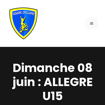
Aller
au
contenu
MENU
Dimanche 08
juin : ALLEGRE
U15