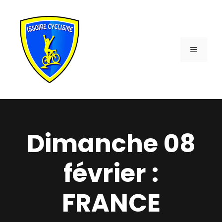
Aller
au
contenu
MENU
Dimanche 08
février :
FRANCE