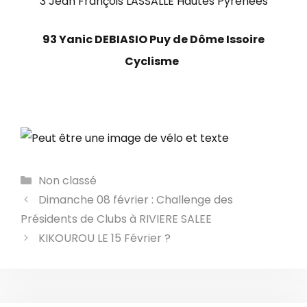
3 Jean François LASSALLE Hautes Pyrénées
93 Yanic DEBIASIO Puy de Dôme Issoire
Cyclisme
Catégories
Non classé
Dimanche 08 février : Challenge des
Présidents de Clubs à RIVIERE SALEE
KIKOUROU LE 15 Février ?