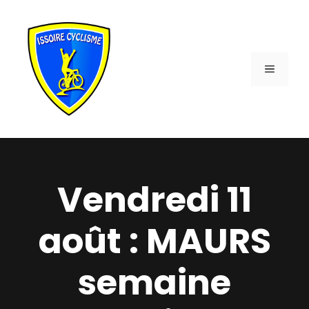
Aller
au
contenu
MENU
Vendredi 11
août : MAURS
semaine