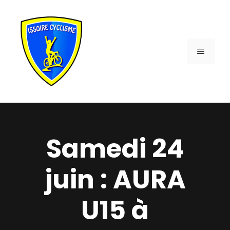
Aller
au
contenu
MENU
Samedi 24
juin : AURA
U15 à