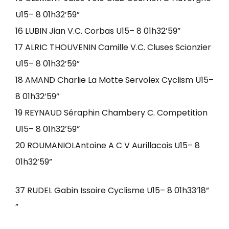
U15– 8 01h32’59”
16 LUBIN Jian V.C. Corbas U15– 8 01h32’59”
17 ALRIC THOUVENIN Camille V.C. Cluses Scionzier
U15– 8 01h32’59”
18 AMAND Charlie La Motte Servolex Cyclism U15–
8 01h32’59”
19 REYNAUD Séraphin Chambery C. Competition
U15– 8 01h32’59”
20 ROUMANIOLAntoine A C V Aurillacois U15– 8
01h32’59”
37 RUDEL Gabin Issoire Cyclisme U15– 8 01h33’18”
”