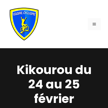
Aller
au
contenu
MENU
Kikourou du
24 au 25
février